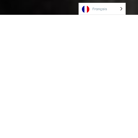
Français
QUI SUIS-JE?
Pianiste tout d’abord, multi-instrumentiste (accordéon,
voix, trompette) et également compositeur,
improvisateur, réalisateur et arrangeur.
Passionné de musique, j’ai besoin de la pratiquer sous de
nombreuses formes. J’improvise autant que je compose,
en studio comme en live.
Actuellement, je travaille sur la création d’un nouveau
solo qui montera sur scène dans les prochains mois. Le